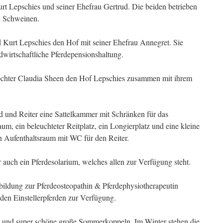
 Lepschies und seiner Ehefrau Gertrud. Die beiden betrieben
d Schweinen.
Kurt Lepschies den Hof mit seiner Ehefrau Annegret. Sie
dwirtschaftliche Pferdepensionshaltung.
hter Claudia Sheen den Hof Lepschies zusammen mit ihrem
 und Reiter eine Sattelkammer mit Schränken für das
um, ein beleuchteter Reitplatz, ein Longierplatz und eine kleine
n Aufenthaltsraum mit WC für den Reiter.
uch ein Pferdesolarium, welches allen zur Verfügung steht.
ildung zur Pferdeosteopathin & Pferdephysiotherapeutin
 den Einstellerpferden zur Verfügung.
 und super schöne große Sommerkoppeln. Im Winter stehen die